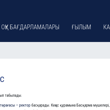
ОҚУ БАҒДАРЛАМАЛАРЫ
ҒЫЛЫМ
КА
с
лып табылады.
төрағасы – ректор
басқарады. Кеңес құрамына Басқарма мүшелері