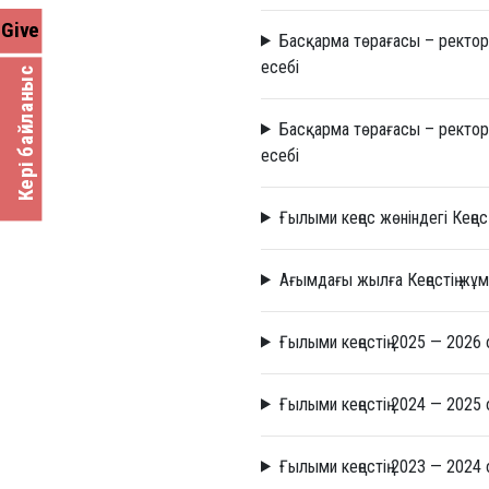
Give
Басқарма төрағасы – ректор
есебі
Кері байланыс
Басқарма төрағасы – ректор
есебі
Ғылыми кеңес жөніндегі Кеңе
Ағымдағы жылға Кеңестің жұ
Ғылыми кеңестің 2025 — 202
Ғылыми кеңестің 2024 — 202
Ғылыми кеңестің 2023 — 202