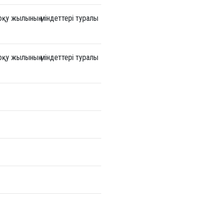
оқу жылының міндеттері туралы
оқу жылының міндеттері туралы