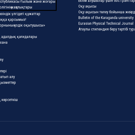
Білім алушылар үшін бос гранттар
еспубликасы Ғылым және жоғары
Оқу ақысы
рлігінің жаңалықтары
Оқу ақысын төлеу бойынша жеңілд
өзіндік үлгідегі құжаттар
Bulletin of the Karaganda university
ыққа қарсымыз!
Eurasian Physical Technical Journal
орнының үздік оқытушысы»
Атаулы стипендия беру тәртібі ту
 адалдық қағидалары
хана
my
тері
сатып алу
қызметтер
 көрсеткіш