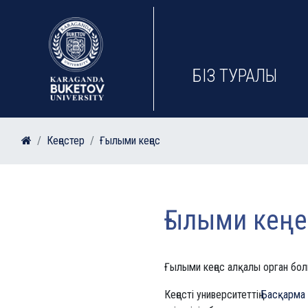
БІЗ ТУРАЛЫ
Кеңестер
Ғылыми кеңес
Ғылыми кеңе
Ғылыми кеңес алқалы орган бо
Кеңесті университеттің
Басқарма 