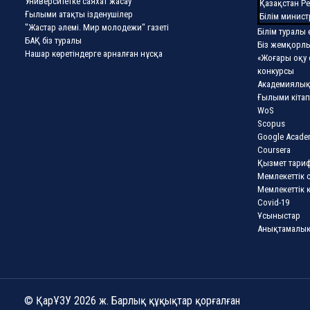
Университетке саяхат жасау
Қазақстан Р
Ғылыми атақты ізденушілер
Білім минист
"Жастар әлемі. Мир молодежи" газеті
Білім туралы 
БАҚ біз туралы
Біз жемқорл
Нашар көретіндерге арналған нұсқа
«Жоғары оқу 
конкурсы
Академиялық
Ғылыми кітап
WoS
Scopus
Google Acade
Coursera
Қызмет тариф
Мемлекеттік 
Мемлекеттік 
Covid-19
Ұсыныстар
Анықтамалық
© ҚарҰЗУ 2026 ж. Барлық құқықтар қорғалған