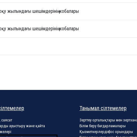
3 оқу жылындағы шешімдерінің жобалары
2 оқу жылындағы шешімдерінің жобалары
сілтемелер
Танымал сілтемелер
 саясат
Зерттеу орталықтары мен зертхан
арды ауыстыру және қайта
Білім беру бағдарламалары
желері
Қызметкерлердің бос орындары