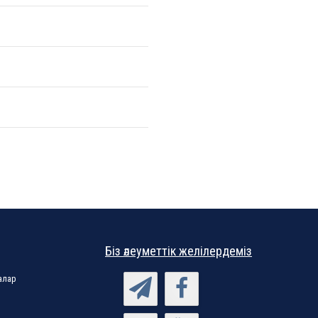
Біз әлеуметтік желілердеміз
алар