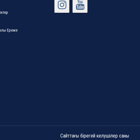
іктер
ралы Ереже
Сайттағы бірегей келушілер саны