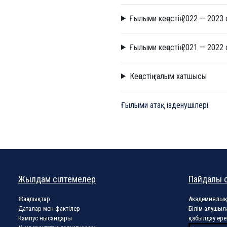
Ғылыми кеңестің 2022 — 202
Ғылыми кеңестің 2021 — 202
Кеңестің ғалым хатшысы
Ғылыми атақ ізденушілері
Жылдам сілтемелер
Пайдалы 
Жаңалықтар
Академиялық
Даталар мен фактілер
Білім алушыл
Кампус нысандары
қабылдау ере