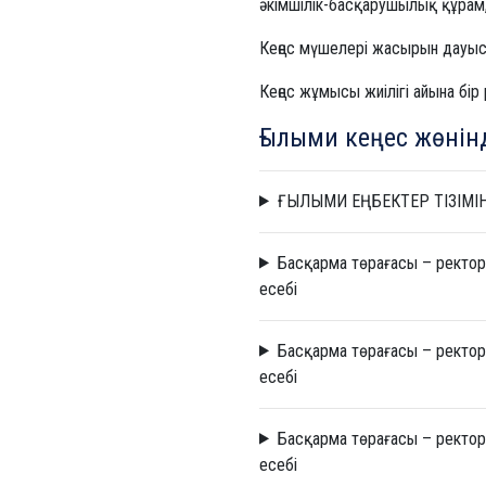
әкімшілік-басқарушылық құрам, 
Кеңес мүшелері жасырын дауыс
Кеңес жұмысы жиілігі айына бір
Ғылыми кеңес жөнінд
ҒЫЛЫМИ ЕҢБЕКТЕР ТІЗІМІН
Басқарма төрағасы – ректор
есебі
Басқарма төрағасы – ректор
есебі
Басқарма төрағасы – ректор
есебі