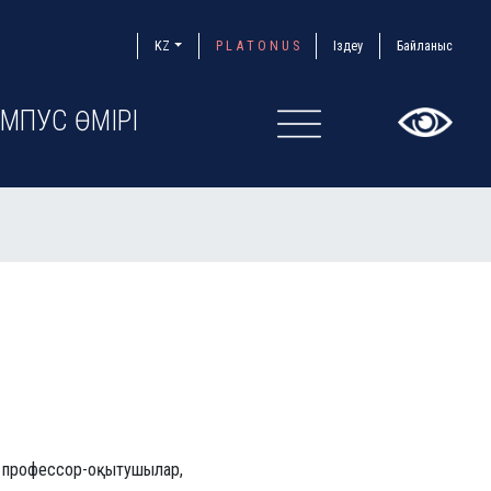
KZ
P L A T O N U S
Іздеу
Байланыс
МПУС ӨМІРІ
×
, профессор-оқытушылар,