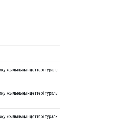
оқу жылының міндеттері туралы
оқу жылының міндеттері туралы
оқу жылының міндеттері туралы