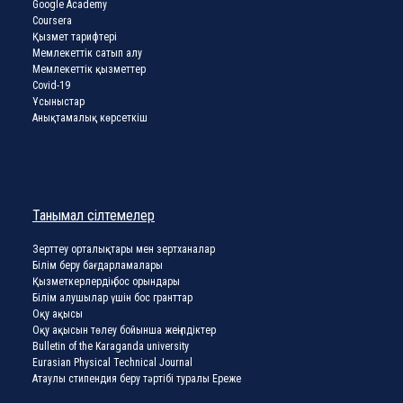
Google Academy
Coursera
Қызмет тарифтері
Мемлекеттік сатып алу
Мемлекеттік қызметтер
Covid-19
Ұсыныстар
Анықтамалық көрсеткіш
Танымал сілтемелер
Зерттеу орталықтары мен зертханалар
Білім беру бағдарламалары
Қызметкерлердің бос орындары
Білім алушылар үшін бос гранттар
Оқу ақысы
Оқу ақысын төлеу бойынша жеңілдіктер
Bulletin of the Karaganda university
Eurasian Physical Technical Journal
Атаулы стипендия беру тәртібі туралы Ереже