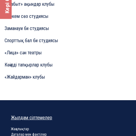
«Шабыт» ақындар клубы
Көркем сөз студиясы
Заманауи би студиясы
Спорттық бал би студиясы
«Лица» сән театры
Көңілді тапқырлар клубы
«Жайдарман» клубы
Жылдам сілтемелер
Жаңалықтар
Даталар мен фактілер