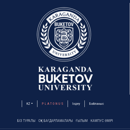
KZ
P L A T O N U S
Іздеу
Байланыс
БІЗ ТУРАЛЫ
ОҚУ БАҒДАРЛАМАЛАРЫ
ҒЫЛЫМ
КАМПУС ӨМІРІ