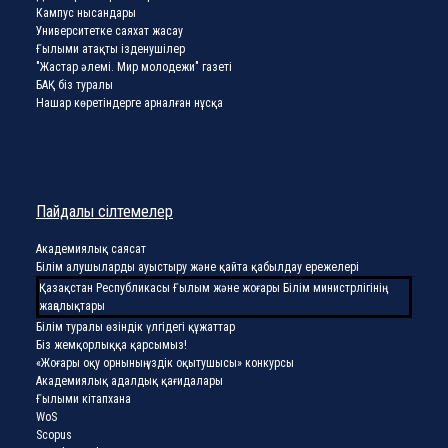
Кампус нысандары
Университетке саяхат жасау
Ғылыми атақты ізденушілер
"Жастар әлемі. Мир молодежи" газеті
БАҚ біз туралы
Нашар көретіндерге арналған нұсқа
Пайдалы сілтемелер
Академиялық саясат
Білім алушыларды ауыстыру және қайта қабылдау ережелері
Қазақстан Республикасы Ғылым және жоғары Білім министрлігінің
жаңалықтары
Білім туралы өзіндік үлгідегі құжаттар
Біз жемқорлыққа қарсымыз!
«Жоғары оқу орнының үздік оқытушысы» конкурсы
Академиялық адалдық қағидалары
Ғылыми кітапхана
WoS
Scopus