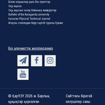
Білім алушылар үшін бос гранттар
Оқу ақысы
Оқу ақысын төлеу бойынша жеңілдіктер
Bulletin of the Karaganda university
Eurasian Physical Technical Journal
Атаулы стипендия беру тәртібі туралы Ереже
Біз әлеуметтік желілердеміз
© ҚарҰЗУ 2026 ж. Барлық
Сайттағы бірегей
құқықтар қорғалған
келушілер саны