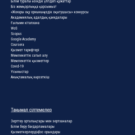
Білім туралы өзіндік үлгідегі құжаттар
Біз жемқорлыққа қарсымыз!
«Жоғары оқу орнының үздік оқытушысы» конкурсы
Академиялық адалдық қағидалары
Ғылыми кітапхана
WoS
Scopus
Google Academy
Coursera
Қызмет тарифтері
Мемлекеттік сатып алу
Мемлекеттік қызметтер
Covid-19
Ұсыныстар
Анықтамалық көрсеткіш
Танымал сілтемелер
Зерттеу орталықтары мен зертханалар
Білім беру бағдарламалары
Қызметкерлердің бос орындары