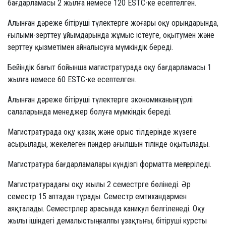
бағдарламасы 2 жылға немесе 120 ESTC-ке есептелген.
Алынған дәреже бітіруші түлектерге жоғары оқу орындарында,
ғылыми-зерттеу ұйымдарында жұмыс істеуге, оқытумен және
зерттеу қызметімен айналысуға мүмкіндік береді.
Бейіндік бағыт бойынша магистратурада оқу бағдарламасы 1
жылға немесе 60 ESTC-ке есептелген.
Алынған дәреже бітіруші түлектерге экономиканың түрлі
салаларында менеджер болуға мүмкіндік береді.
Магистратурада оқу қазақ және орыс тілдерінде жүзеге
асырылады, жекелеген пәндер ағылшын тілінде оқытылады.
Магистратура бағдарламалары күндізгі форматта меңгеріледі.
Магистратурадағы оқу жылы 2 семестрге бөлінеді. Әр
семестр 15 аптадан тұрады. Семестр емтихандармен
аяқталады. Семестрлер арасында каникул белгіленеді. Оқу
жылы ішіндегі демалыстың жалпы ұзақтығы, бітіруші курсты