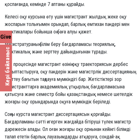
қоспағанда, кемінде 7 аптаны құрайды.
Келесі оқу курсына өту үшін магистрант жылдық жеке оқу
жоспарын толығымен орындап, барлық емтихан пәндері мен
практикалары бойынша оң баға алуы қажет.
Give
Магистратураның білім беру бағдарламасы теориялық,
Кері байланыс
практикалық және зерттеу дайындығынан тұрады.
Оқу процесінде магистрант өзінің оқу траекториясын дербес
қалыптастыруға, оқу пәндерін және магистрлік диссертацияның
зерттеу бағытын таңдауға мүмкіндігі бар. Жетістіктері зор
магистранттарға академиялық ұтқырлық бағдарламасына
қатысуға және семестр бойы қазақстандық немесе шетелдік
жоғары оқу орындарында оқуға мүмкіндік беріледі.
Соңғы курста магистрант диссертациясын қорғайды.
Бағдарламаны сәтті игерген жағдайда бітіруші түлек магистр
дәрежесін алады. Ол оған жоғары оқу орнынан кейінгі білімді
талап ететін барлық лауазымдарды атқаруға, сондай-ақ