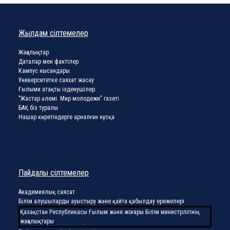
Жылдам сілтемелер
Жаңалықтар
Даталар мен фактілер
Кампус нысандары
Университетке саяхат жасау
Ғылыми атақты ізденушілер
"Жастар әлемі. Мир молодежи" газеті
БАҚ біз туралы
Нашар көретіндерге арналған нұсқа
Пайдалы сілтемелер
Академиялық саясат
Білім алушыларды ауыстыру және қайта қабылдау ережелері
Қазақстан Республикасы Ғылым және жоғары Білім министрлігінің
жаңалықтары