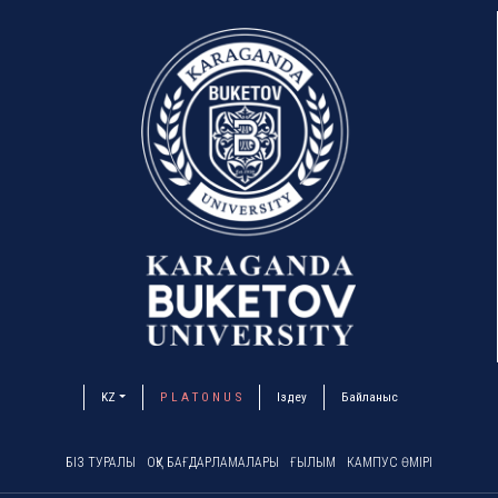
KZ
P L A T O N U S
Іздеу
Байланыс
БІЗ ТУРАЛЫ
ОҚУ БАҒДАРЛАМАЛАРЫ
ҒЫЛЫМ
КАМПУС ӨМІРІ