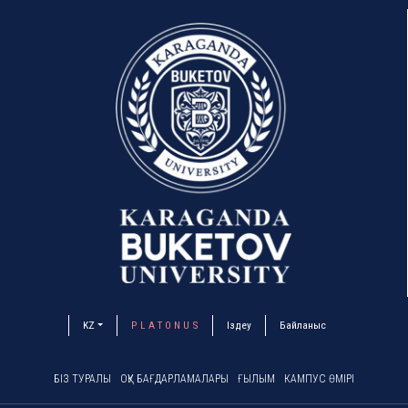
KZ
P L A T O N U S
Іздеу
Байланыс
БІЗ ТУРАЛЫ
ОҚУ БАҒДАРЛАМАЛАРЫ
ҒЫЛЫМ
КАМПУС ӨМІРІ