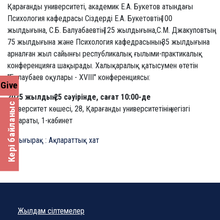
Қарағанды университеті, академик Е.А. Букетов атындағы
Психология кафедрасы Сіздерді Е.А. Букетовтің 100
жылдығына, С.Б. Балуабаевтің 125 жылдығына,С.М. Джакуповтың
75 жылдығына және Психология кафедрасының 35 жылдығына
арналған жыл сайынғы республикалық ғылыми-практикалық
конференцияға шақырады. Халықаралық қатысумен өтетін
"Балаубаев оқулары - XVIII" конференциясы:
Give
2025 жылдың 25 сәуірінде, сағат 10:00-де
Кері байланыс
Университет көшесі, 28, Қарағанды университетінің негізгі
ғимараты, 1-кабинет
Толығырақ : Ақпараттық хат
Жылдам сілтемелер