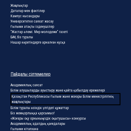
Жаңалықтар
Даталар мен фактілер
Кампус нысандары
Университетке саяхат жасау
Ғылыми атақты ізденушілер
"Жастар әлемі. Мир молодежи" газеті
БАҚ біз туралы
Нашар көретіндерге арналған нұсқа
Пайдалы сілтемелер
Академиялық саясат
Білім алушыларды ауыстыру және қайта қабылдау ережелері
Қазақстан Республикасы Ғылым және жоғары Білім министрлігінің
жаңалықтары
Білім туралы өзіндік үлгідегі құжаттар
Біз жемқорлыққа қарсымыз!
«Жоғары оқу орнының үздік оқытушысы» конкурсы
Академиялық адалдық қағидалары
Ғылыми кітапхана