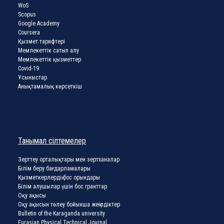
WoS
Scopus
Google Academy
Coursera
Қызмет тарифтері
Мемлекеттік сатып алу
Мемлекеттік қызметтер
Covid-19
Ұсыныстар
Анықтамалық көрсеткіш
Танымал сілтемелер
Зерттеу орталықтары мен зертханалар
Білім беру бағдарламалары
Қызметкерлердің бос орындары
Білім алушылар үшін бос гранттар
Оқу ақысы
Оқу ақысын төлеу бойынша жеңілдіктер
Bulletin of the Karaganda university
Eurasian Physical Technical Journal