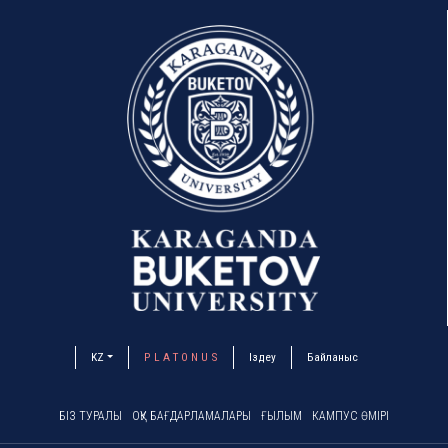
KZ
P L A T O N U S
Іздеу
Байланыс
БІЗ ТУРАЛЫ
ОҚУ БАҒДАРЛАМАЛАРЫ
ҒЫЛЫМ
КАМПУС ӨМІРІ