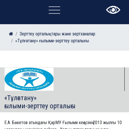
×
Зерттеу орталықтары және зертханалар
«Тұлғатану» ғылыми-зерттеу орталығы
«Тұлғатану»
ғылыми-зерттеу орталығы
Е.А. Бөкетов атындағы ҚарМУ Ғылыми кеңесінің 2013 жылғы 10