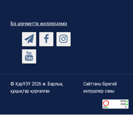
Біз әлеуметтік желілердеміз
© ҚарҰЗУ 2026 ж. Барлық
Сайттағы бірегей
құқықтар қорғалған
келушілер саны