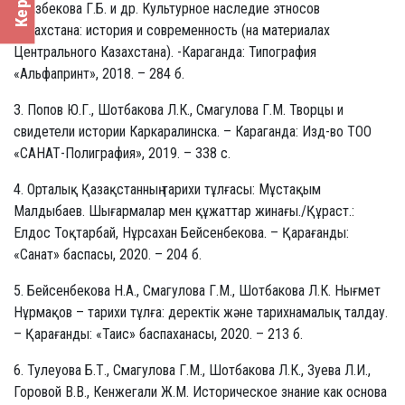
Оразбекова Г.Б. и др. Культурное наследие этносов
Казахстана: история и современность (на материалах
Центрального Казахстана). -Караганда: Типография
«Альфапринт», 2018. – 284 б.
3. Попов Ю.Г., Шотбакова Л.К., Смагулова Г.М. Творцы и
свидетели истории Каркаралинска. – Караганда: Изд-во ТОО
«САНАТ-Полиграфия», 2019. – 338 с.
4. Орталық Қазақстанның тарихи тұлғасы: Мұстақым
Малдыбаев. Шығармалар мен құжаттар жинағы./Құраст.:
Елдос Тоқтарбай, Нұрсахан Бейсенбекова. – Қарағанды:
«Санат» баспасы, 2020. – 204 б.
5. Бейсенбекова Н.А., Смагулова Г.М., Шотбакова Л.К. Нығмет
Нұрмақов – тарихи тұлға: деректік және тарихнамалық талдау.
– Қарағанды: «Таис» баспаханасы, 2020. – 213 б.
6. Тулеуова Б.Т., Смагулова Г.М., Шотбакова Л.К., Зуева Л.И.,
Горовой В.В., Кенжегали Ж.М. Историческое знание как основа