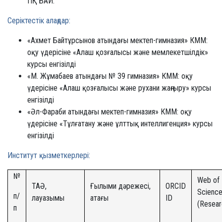
ПҚ БАИ.
Серіктестік алаңдар:
«Ахмет Байтұрсынов атындағы мектеп-гимназия» КММ:
оқу үдерісіне «Алаш қозғалысы және мемлекетшілдік»
курсы енгізілді
«М. Жұмабаев атындағы № 39 гимназия» КММ: оқу
үдерісіне «Алаш қозғалысы және рухани жаңғыру» курсы
енгізілді
«Әл-Фараби атындағы мектеп-гимназия» КММ: оқу
үдерісіне «Тұлғатану және ұлттық интеллигенция» курсы
енгізілді
Институт қызметкерлері:
№
Web of
ТАӘ,
Ғылыми дәрежесі,
ORCID
Scienc
п/
лауазымы
атағы
ID
(Resear
п