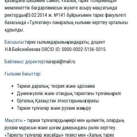
қазандағы шешіміне сәйкес «Халық тарих толқынында»
мемлекеттік бағдарламасын жүзеге асыру мақсатында
ректордың 05.02.2014 ж. №141 бұйрығымен тарих факультеті
базасында «Тұлғатану» пәнаралық ғылыми-зерттеу орталығы
құрылды.
Басшысы:
тарих ғылымдарының кандидаты, доцент
Н.А.Бейсенбекова ORCID ID: 0000-0002-5156-5015.
Байланыс деректері:
nurapai@mail.ru
Ғылыми бағыттар:
Тарихи даралық: теория және әдіснама
Дүниежүзілік және отандық тарихтағы тұлғаның рөлі
Орталық Қазақстан этностарының тарихы
Тарихи тұлғалар және рухани жаңғыру
Мақсаты
-
тарихи тұлғалардың өмірі мен қызметін, олардың
рухани мұрасын және қоғам дамуындағы рөлін зерттеу.
«Тарихты тұлғалар жасайды» тезисі мен «Халық тарих