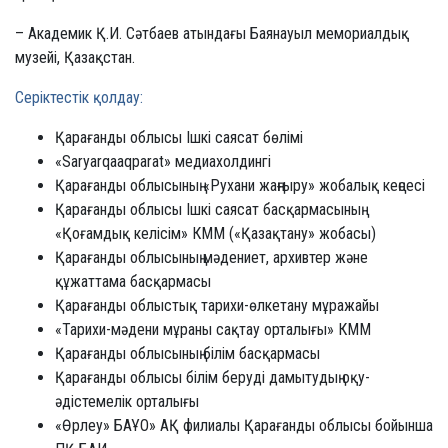
– Академик Қ.И. Сәтбаев атындағы Баянауыл мемориалдық
музейі, Қазақстан.
Серіктестік қолдау:
Қарағанды облысы Ішкі саясат бөлімі
«Saryarqaaqparat» медиахолдингі
Қарағанды облысының «Рухани жаңғыру» жобалық кеңсесі
Қарағанды облысы Ішкі саясат басқармасының
«Қоғамдық келісім» КММ («Қазақтану» жобасы)
Қарағанды облысының мәдениет, архивтер және
құжаттама басқармасы
Қарағанды облыстық тарихи-өлкетану мұражайы
«Тарихи-мәдени мұраны сақтау орталығы» КММ
Қарағанды облысының білім басқармасы
Қарағанды облысы білім беруді дамытудың оқу-
әдістемелік орталығы
«Өрлеу» БАҰО» АҚ филиалы Қарағанды облысы бойынша