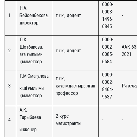
0000-
Н.А.
0003-
1
Бейсенбекова,
т.ғ.к., доцент
-
1496-
директор
6845
Л.К.
0000-
Шотбакова,
0002-
AAK-63
2
т.ғ.к., доцент
аға ғылыми
0085-
2021
қызметкер
6584
0000-
Г.М.Смагулова
т.ғ.к.,
0002-
3
қауымдастырылған
P
-1878-
кіші ғылыми
8464-
профессор
қызметкер
9637
А.К.
2-курс
Тарыбаева
4
-
-
магистранты
инженер