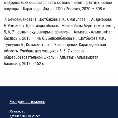
модернизации общественного сознания: опыт, практика, новые
подходы. - Караганда: Изд-во ТОО «Pegaso», 2020. – 308 с.
7. Бейсенбекова Н., Шотбакова Л.К., Смагулова Г., Абдикерова
Б. Өлкетану. Қарағанды облысы. Жалпы білім беретін мектептің
5, 6, 7 - сынып оқушыларына арналған. - Алматы: «Алматыкітап
баспасы», 2018. - 146 б. /Бейсенбекова Н., Шотбакова Л.К.,
Тулеуова Б., Кожахметова Г. Краеведение. Карагандинская
область. Учебник для учащихся 5, 6, 7 классов
общеобразовательной школы. - Алматы: «Алматыкітап
баспасы», 2018. - 152 с.
Жылдам сілтемелер
Жаңалықтар
Даталар мен фактілер