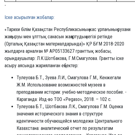
-
Іске асырылған жобалар:
«Тарихи білім Қазақстан Республикасының жас ұрпағының рухани
жаңғыруы мен ұлттық санасын жаңартудың негізі ретінде
(Орталық Қазақстан материалдарында)» ҚР БҒМ 2018-2020
жылдарға арналған № AP05133627 гранттық жобасы,
орындаушылар: Л.К.Шотбакова, Г.М.Смагулова. Грантты іске
асыру аясында жарияланған еңбектер:
Тулеуова Б.Т., Зуева Л.И., Смагулова Г.М., Кенжегали
Ж.М. Использование возможностей музеев в
преподавании истории: учебно-методическое пособие. -
Караганда: Изд-во ТОО «Pegaso», 2018. – 102 с.
Тулеуова Б.Т., Шотбакова Л.К., Смагулова Г.М. Оценка
значения исторического знания в структуре
идентичности обучающейся молодежи Центрального
Казахстана: аналитический отчет по результатам