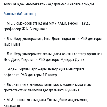
толқынында» мемлекеттік бағдарламасы негізге алынды.
Ғылыми байланыстар
:
– М.В. Ломоносов атындағы ММУ ААЕИ, Ресей – т.ғ.д.,
профессор Ж.С. Сыздыкова
– Дж. Неру университеті, Нью Дели, Үндістаня – PhD докторы
Гаур Пунит
– Дж. Неру университеті жанындағы Азияны зерттеу орталығы,
Нью Дели, Үндістан – PhD докторы Мундира Дутта
– Баден-Вюртемберг жерінің интеграция министрлігі –
референт, PhD докторы А.Буллер
– Люциан Блага университетінің тарих, мәдени мұра және
протестанттық теология департаменті, Румыния
– Ы. Алтынсарин атындағы Ұлттық білім академиясы,
Қазақстан