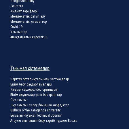
Google Academy
Coursera
Қызмет тарифтері
Мемлекеттік сатып алу
Мемлекеттік қызметтер
Covid-19
Ұсыныстар
Анықтамалық көрсеткіш
Танымал сілтемелер
Зерттеу орталықтары мен зертханалар
Білім беру бағдарламалары
Қызметкерлердің бос орындары
Білім алушылар үшін бос гранттар
Оқу ақысы
Оқу ақысын төлеу бойынша жеңілдіктер
Bulletin of the Karaganda university
Eurasian Physical Technical Journal
Атаулы стипендия беру тәртібі туралы Ереже