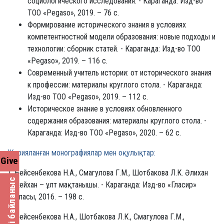
социологического исследования. - Караганда: Изд-во
ТОО «Pegaso», 2019. – 76 с.
Формирование исторического знания в условиях
компетентностной модели образования: новые подходы и
технологии: сборник статей. - Караганда: Изд-во ТОО
«Pegaso», 2019. – 116 с.
Современный учитель истории: от исторического знания
к профессии: материалы круглого стола. - Караганда:
Изд-во ТОО «Pegaso», 2019. – 112 с.
Историческое знание в условиях обновленного
содержания образования: материалы круглого стола. -
Караганда: Изд-во ТОО «Pegaso», 2020. – 62 с.
Жарияланған монографиялар мен оқулықтар:
Give
1. Бейсенбекова Н.А., Смагулова Г.М., Шотбакова Л.К. Әлихан
Кері байланыс
Бөкейхан – ұлт мақтанышы. - Караганда: Изд-во «Гласир»
баспасы, 2016. – 198 с.
2. Бейсенбекова Н.А., Шотбакова Л.К., Смагулова Г.М.,