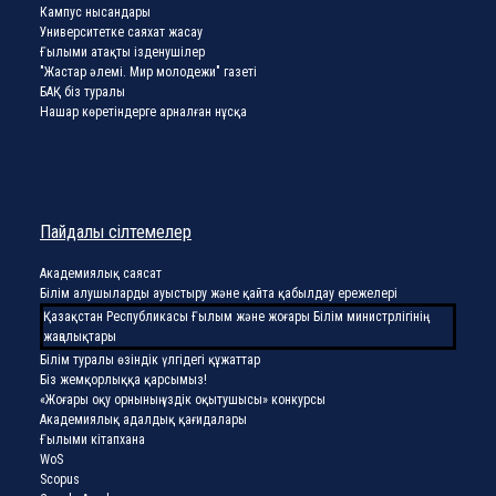
Кампус нысандары
Университетке саяхат жасау
Ғылыми атақты ізденушілер
"Жастар әлемі. Мир молодежи" газеті
БАҚ біз туралы
Нашар көретіндерге арналған нұсқа
Пайдалы сілтемелер
Академиялық саясат
Білім алушыларды ауыстыру және қайта қабылдау ережелері
Қазақстан Республикасы Ғылым және жоғары Білім министрлігінің
жаңалықтары
Білім туралы өзіндік үлгідегі құжаттар
Біз жемқорлыққа қарсымыз!
«Жоғары оқу орнының үздік оқытушысы» конкурсы
Академиялық адалдық қағидалары
Ғылыми кітапхана
WoS
Scopus