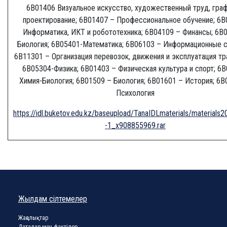
6B01406 Визуальное искусство, художественный труд, граф
проектирование; 6В01407 – Профессиональное обучение; 6B
Информатика, ИКТ и робототехника; 6В04109 – Финансы; 6В
Биология; 6В05401-Математика; 6В06103 – Информационные 
6В11301 – Организация перевозок, движения и эксплуатация тр
6В05304-Физика; 6В01403 – Физическая культура и спорт; 6B
Химия-Биология; 6В01509 – Биология; 6В01601 – История; 6В
Психология
https://idl.buketov.edu.kz/baseupload/TanaIDLmaterials/materials2
-1_x908855969.rar
Жылдам сілтемелер
Жаңалықтар
Даталар мен фактілер