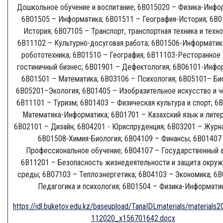
Дошкольное обучение и воспитание; 6В015020 – Физика-Инфо
6В01505 – Информатика; 6В01511 – География-История; 6В0
История; 6В07105 – Транспорт, транспортная техника и техно
6В11102 – Культурно-досуговая работа; 6B01506-Информатик
робототехника; 6В01510 – География; 6B11103-Ресторанное 
гостиничный бизнес; 6В01901 – Дефектология; 6В06101-Инфо
6В01501 – Математика; 6В03106 – Психология; 6В05101– Би
6В05201–Экология; 6В01405 – Изобразительное искусство и ч
6В11101 – Туризм; 6В01403 – Физическая культура и спорт; 6
Математика-Информатика; 6В01701 – Казахский язык и литер
6В02101 – Дизайн; 6В04201 - Юриспруденция; 6В03201 – Журн
6B01508-Химия-Биология; 6В04109 – Финансы; 6В01407
Профессиональное обучение; 6В04107 – Государственный а
6В11201 – Безопасность жизнедеятельности и защита окру
среды; 6В07103 – Теплоэнергетика; 6В04103 – Экономика; 6
Педагогика и психология; 6В01504 – Физика-Информати
https://idl.buketov.edu.kz/baseupload/TanaIDLmaterials/materials2
112020_x156701642.docx