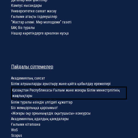
Кампус нысандары
Университетке саяхат жасау
Ғылыми атақты ізденушілер
"Жастар әлемі. Мир молодежи" газеті
БАҚ біз туралы
Нашар көретіндерге арналған нұсқа
Пайдалы сілтемелер
Академиялық саясат
Білім алушыларды ауыстыру және қайта қабылдау ережелері
Қазақстан Республикасы Ғылым және жоғары Білім министрлігінің
жаңалықтары
Білім туралы өзіндік үлгідегі құжаттар
Біз жемқорлыққа қарсымыз!
«Жоғары оқу орнының үздік оқытушысы» конкурсы
Академиялық адалдық қағидалары
Ғылыми кітапхана
WoS
Scopus