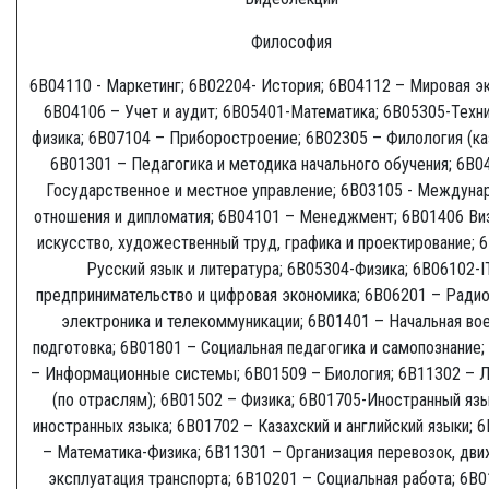
Философия
6В04110 - Маркетинг; 6B02204- История; 6В04112 – Мировая э
6В04106 – Учет и аудит; 6В05401-Математика; 6В05305-Техн
физика; 6В07104 – Приборостроение; 6В02305 – Филология (ка
6В01301 – Педагогика и методика начального обучения; 6В0
Государственное и местное управление; 6В03105 - Междуна
отношения и дипломатия; 6В04101 – Менеджмент; 6B01406 Ви
искусство, художественный труд, графика и проектирование; 
Русский язык и литература; 6В05304-Физика; 6B06102-I
предпринимательство и цифровая экономика; 6В06201 – Радио
электроника и телекоммуникации; 6В01401 – Начальная во
подготовка; 6В01801 – Социальная педагогика и самопознание;
– Информационные системы; 6В01509 – Биология; 6В11302 – Л
(по отраслям); 6В01502 – Физика; 6B01705-Иностранный язы
иностранных языка; 6В01702 – Казахский и английский языки; 
– Математика-Физика; 6В11301 – Организация перевозок, дви
эксплуатация транспорта; 6В10201 – Социальная работа; 6В0