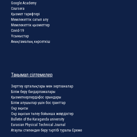
Google Academy
Coursera
Қызмет тарифтері
Мемлекеттік сатып алу
Мемлекеттік қызметтер
Covid-19
Ұсыныстар
Анықтамалық көрсеткіш
Танымал сілтемелер
Зерттеу орталықтары мен зертханалар
Білім беру бағдарламалары
Қызметкерлердің бос орындары
Білім алушылар үшін бос гранттар
Оқу ақысы
Оқу ақысын төлеу бойынша жеңілдіктер
Bulletin of the Karaganda university
Eurasian Physical Technical Journal
Атаулы стипендия беру тәртібі туралы Ереже