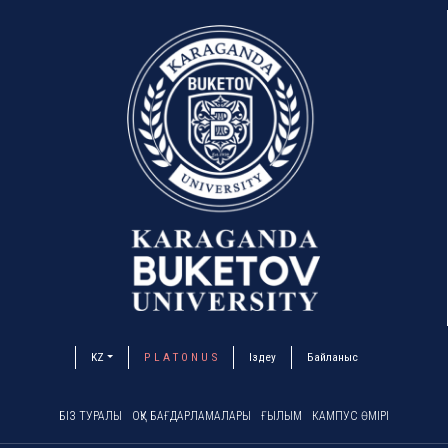
KZ
P L A T O N U S
Іздеу
Байланыс
БІЗ ТУРАЛЫ
ОҚУ БАҒДАРЛАМАЛАРЫ
ҒЫЛЫМ
КАМПУС ӨМІРІ