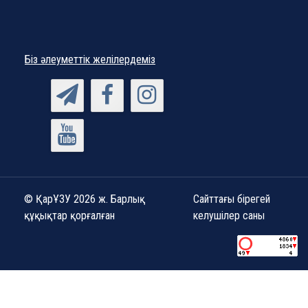
Біз әлеуметтік желілердеміз
© ҚарҰЗУ 2026 ж. Барлық
Сайттағы бірегей
құқықтар қорғалған
келушілер саны