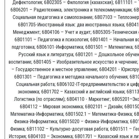
Дефектология; 6В02305 – Филология (казахская); 6В11101 – 
6В06201 – Радиотехника, электроника и телекоммуникации; 6
Социальная педагогика и самопознание; 6В07103 – Теплоэнер
6B01705-Иностранный язык: два иностранных языка; 6В041
Менеджмент; 6В04106 – Учет и аудит; 6В05305-Техническая 
6В01101 – Педагогика и психология; 6В01401 – Начальная в
подготовка; 6В06101-Информатика; 6В01501 – Математика; 6
Русский язык и литература; 6В01201 – Дошкольное обучен
воспитание; 6В01405 – Изобразительное искусство и черчение
– Государственное и местное управление; 6В04201 - Юриспру
6В01301 – Педагогика и методика начального обучения; 6В1
Социальная работа; 6B06102-IT-предпринимательство и циф
экономика; 6В01702 – Казахский и английский языки; 6В11
Логистика (по отраслям); 6В04110 - Маркетинг; 6В05201–Эко
6В04112 – Мировая экономика; 6В02101 – Дизайн; 6В015
Математика-Информатика; 6В01502.1 – Математика-Физика; 6
Физика-Информатика; 6В015020 – Физика-Информатика; 6В0
Физика; 6В11102 – Культурно-досуговая работа; 6В01511 – Ге
История; 6В04103 – Экономика; 6В01701 – Казахский язык и ли