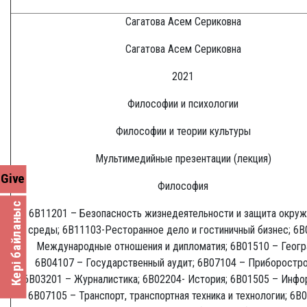
Сагатова Асем Сериковна
Сагатова Асем Сериковна
2021
Философии и психологии
Философии и теории культуры
Мультимедийные презентации (лекция)
Give
Философия
Кері байланыс
6В11201 – Безопасность жизнедеятельности и защита окру
среды; 6B11103-Ресторанное дело и гостиничный бизнес; 6В
Международные отношения и дипломатия; 6В01510 – Геогр
6В04107 – Государственный аудит; 6В07104 – Приборостро
6В03201 – Журналистика; 6B02204- История; 6В01505 – Инфо
6В07105 – Транспорт, транспортная техника и технологии; 6В