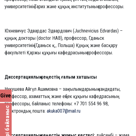
университетінің Тарих және құқық институтының профессоры.
Юхневичус Эдвардас Эдвардович (Juchnevicius Edvardas) –
құқық докторы (doctor HAB), профессор, Гданьск
университетінің (Гданьск қ., Польша) Құқық және басқару
факультеті Қаржы құқығы кафедрасының профессоры.
Диссертациялық кеңестің ғалым хатшысы
Нукушева Айгүл Ашимовна – заң ғылымдарының кандидаты,
Give
профессор, азаматтық және еңбек құқығы кафедрасының
профессоры, байланыс телефоны: +7 701 554 96 98,
Кері байланыс
электрондық пошта:
akuka007@mail.ru
Диссертациялық кеңестің жұмыс кестесі:
дүйсенбі – жұма,