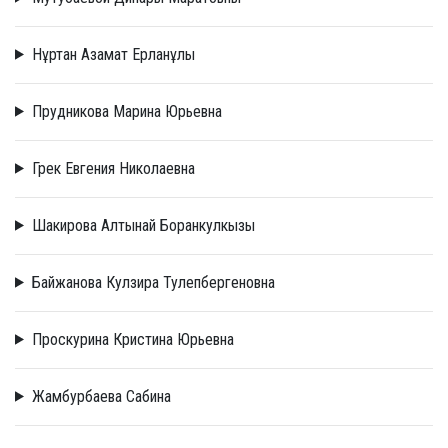
Нұртан Азамат Ерланұлы
Прудникова Марина Юрьевна
Грек Евгения Николаевна
Шакирова Алтынай Боранкулкызы
Байжанова Кулзира Тулепбергеновна
Проскурина Кристина Юрьевна
Жамбурбаева Сабина