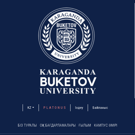
KZ
P L A T O N U S
Іздеу
Байланыс
БІЗ ТУРАЛЫ
ОҚУ БАҒДАРЛАМАЛАРЫ
ҒЫЛЫМ
КАМПУС ӨМІРІ