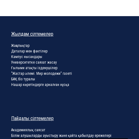
Жылдам сілтемелер
Жаңалықтар
Даталар мен фактілер
Кампус нысандары
Университетке саяхат жасау
Ғылыми атақты ізденушілер
"Жастар әлемі. Мир молодежи" газеті
БАҚ біз туралы
Нашар көретіндерге арналған нұсқа
Пайдалы сілтемелер
Академиялық саясат
Білім алушыларды ауыстыру және қайта қабылдау ережелері