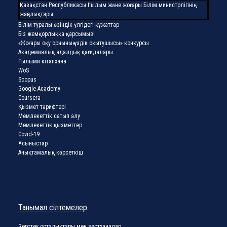
Қазақстан Республикасы Ғылым және жоғары Білім министрлігінің
жаңалықтары
Білім туралы өзіндік үлгідегі құжаттар
Біз жемқорлыққа қарсымыз!
«Жоғары оқу орнының үздік оқытушысы» конкурсы
Академиялық адалдық қағидалары
Ғылыми кітапхана
WoS
Scopus
Google Academy
Coursera
Қызмет тарифтері
Мемлекеттік сатып алу
Мемлекеттік қызметтер
Covid-19
Ұсыныстар
Анықтамалық көрсеткіш
Танымал сілтемелер
Зерттеу орталықтары мен зертханалар