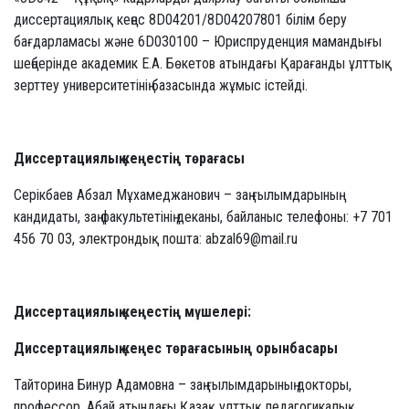
диссертациялық кеңес 8D04201/8D04207801 білім беру
бағдарламасы және 6D030100 – Юриспруденция мамандығы
шеңберінде академик Е.А. Бөкетов атындағы Қарағанды ұлттық
зерттеу университетінің базасында жұмыс істейді.
Диссертациялық кеңестің төрағасы
Серікбаев Абзал Мұхамеджанович – заң ғылымдарының
кандидаты, заң факультетінің деканы, байланыс телефоны: +7 701
456 70 03, электрондық пошта: abzal69@mail.ru
Диссертациялық кеңестің мүшелері:
Диссертациялық кеңес төрағасының орынбасары
Тайторина Бинур Адамовна – заң ғылымдарының докторы,
профессор, Абай атындағы Қазақ ұлттық педагогикалық