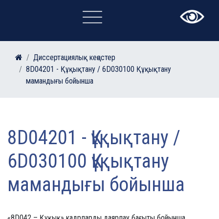
×
Диссертациялық кеңестер
8D04201 - Құқықтану / 6D030100 Құқықтану
мамандығы бойынша
8D04201 - Құқықтану /
6D030100 Құқықтану
мамандығы бойынша
«8D042 – Құқық» кадрларды даярлау бағыты бойынша