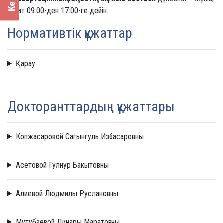
сағат 09:00-ден 17:00-ге дейін.
Нормативтік құжаттар
Қарау
Докторанттардың құжаттары
Копжасаровой Сагынгуль Избасаровны
Асетовой Гулнур Бакытовны
Алиевой Людмилы Руслановны
Мутубаевой Динары Маратовны