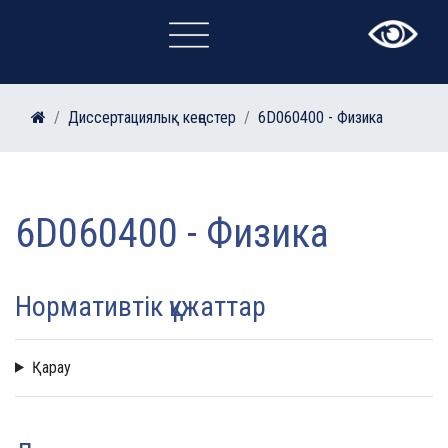
×
Диссертациялық кеңестер
6D060400 - Физика
6D060400 - Физика
Нормативтік құжаттар
Қарау