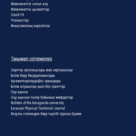
Мемлекеттік сатып алу
Мемлекеттік қызметтер
Covid-19
Ұсыныстар
Анықтамалық көрсеткіш
Танымал сілтемелер
Зерттеу орталықтары мен зертханалар
Білім беру бағдарламалары
Қызметкерлердің бос орындары
Білім алушылар үшін бос гранттар
Оқу ақысы
Оқу ақысын төлеу бойынша жеңілдіктер
Bulletin of the Karaganda university
Eurasian Physical Technical Journal
Атаулы стипендия беру тәртібі туралы Ереже