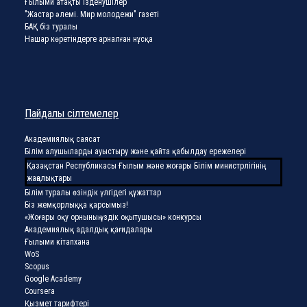
Ғылыми атақты ізденушілер
"Жастар әлемі. Мир молодежи" газеті
БАҚ біз туралы
Нашар көретіндерге арналған нұсқа
Пайдалы сілтемелер
Академиялық саясат
Білім алушыларды ауыстыру және қайта қабылдау ережелері
Қазақстан Республикасы Ғылым және жоғары Білім министрлігінің
жаңалықтары
Білім туралы өзіндік үлгідегі құжаттар
Біз жемқорлыққа қарсымыз!
«Жоғары оқу орнының үздік оқытушысы» конкурсы
Академиялық адалдық қағидалары
Ғылыми кітапхана
WoS
Scopus
Google Academy
Coursera
Қызмет тарифтері