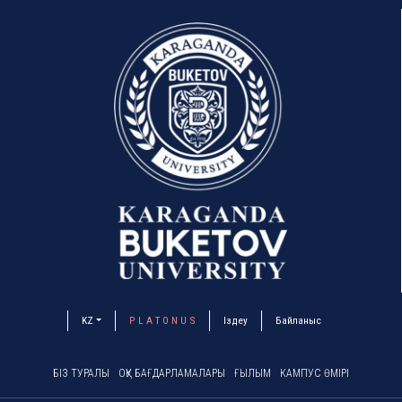
KZ
P L A T O N U S
Іздеу
Байланыс
БІЗ ТУРАЛЫ
ОҚУ БАҒДАРЛАМАЛАРЫ
ҒЫЛЫМ
КАМПУС ӨМІРІ