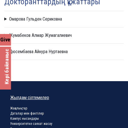
Докторанттардың құжаттары
Омарова Гульден Сериковна
Жумабеков Алмар Жумагалиевич
Give
Кері байланыс
Дюсембаева Айнура Нуртаевна
Жылдам сілтемелер
Жаңалықтар
Даталар мен фактілер
Кампус нысандары
Университетке саяхат жасау