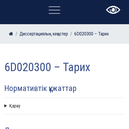
×
Диссертациялық кеңестер
6D020300 – Тарих
6D020300 – Тарих
Нормативтік құжаттар
Қарау