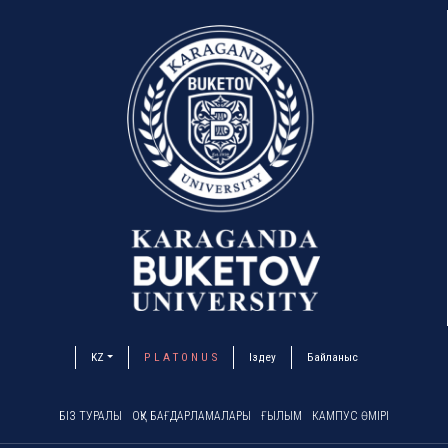
KZ
P L A T O N U S
Іздеу
Байланыс
БІЗ ТУРАЛЫ
ОҚУ БАҒДАРЛАМАЛАРЫ
ҒЫЛЫМ
КАМПУС ӨМІРІ