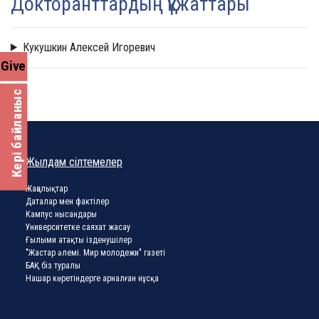
Докторанттардың құжаттары
Кукушкин Алексей Игоревич
Give
Кері байланыс
Жылдам сілтемелер
Жаңалықтар
Даталар мен фактілер
Кампус нысандары
Университетке саяхат жасау
Ғылыми атақты ізденушілер
"Жастар әлемі. Мир молодежи" газеті
БАҚ біз туралы
Нашар көретіндерге арналған нұсқа