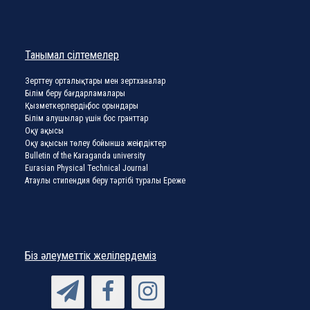
Танымал сілтемелер
Зерттеу орталықтары мен зертханалар
Білім беру бағдарламалары
Қызметкерлердің бос орындары
Білім алушылар үшін бос гранттар
Оқу ақысы
Оқу ақысын төлеу бойынша жеңілдіктер
Bulletin of the Karaganda university
Eurasian Physical Technical Journal
Атаулы стипендия беру тәртібі туралы Ереже
Біз әлеуметтік желілердеміз