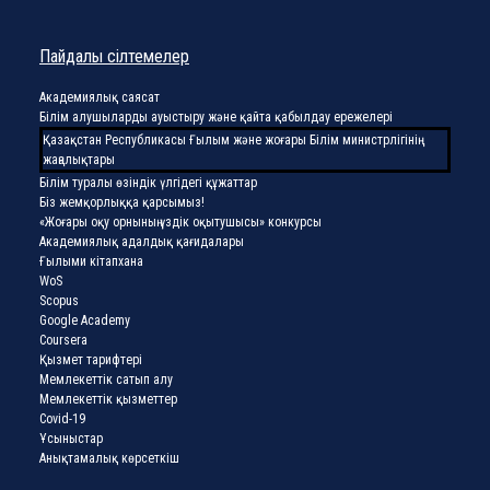
Пайдалы сілтемелер
Академиялық саясат
Білім алушыларды ауыстыру және қайта қабылдау ережелері
Қазақстан Республикасы Ғылым және жоғары Білім министрлігінің
жаңалықтары
Білім туралы өзіндік үлгідегі құжаттар
Біз жемқорлыққа қарсымыз!
«Жоғары оқу орнының үздік оқытушысы» конкурсы
Академиялық адалдық қағидалары
Ғылыми кітапхана
WoS
Scopus
Google Academy
Coursera
Қызмет тарифтері
Мемлекеттік сатып алу
Мемлекеттік қызметтер
Covid-19
Ұсыныстар
Анықтамалық көрсеткіш