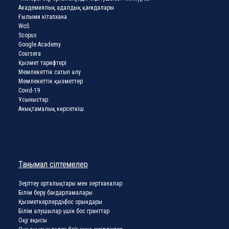
Академиялық адалдық қағидалары
Ғылыми кітапхана
WoS
Scopus
Google Academy
Coursera
Қызмет тарифтері
Мемлекеттік сатып алу
Мемлекеттік қызметтер
Covid-19
Ұсыныстар
Анықтамалық көрсеткіш
Танымал сілтемелер
Зерттеу орталықтары мен зертханалар
Білім беру бағдарламалары
Қызметкерлердің бос орындары
Білім алушылар үшін бос гранттар
Оқу ақысы