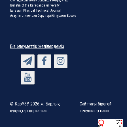
Оқу ақысын төлеу бойынша жеңілдіктер
Bulletin of the Karaganda university
Eurasian Physical Technical Journal
Атаулы стипендия беру тәртібі туралы Ереже
Біз әлеуметтік желілердеміз
© ҚарҰЗУ 2026 ж. Барлық
Сайттағы бірегей
құқықтар қорғалған
келушілер саны