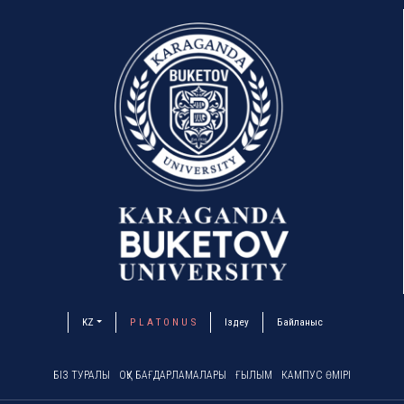
KZ
P L A T O N U S
Іздеу
Байланыс
БІЗ ТУРАЛЫ
ОҚУ БАҒДАРЛАМАЛАРЫ
ҒЫЛЫМ
КАМПУС ӨМІРІ