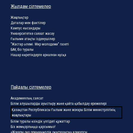
Жылдам сілтемелер
Жаңалықтар
Даталар мен фактілер
Кампус нысандары
Университетке саяхат жасау
Ғылыми атақты ізденушілер
"Жастар әлемі. Мир молодежи" газеті
БАҚ біз туралы
Нашар көретіндерге арналған нұсқа
Пайдалы сілтемелер
Академиялық саясат
Білім алушыларды ауыстыру және қайта қабылдау ережелері
Қазақстан Республикасы Ғылым және жоғары Білім министрлігінің
жаңалықтары
Білім туралы өзіндік үлгідегі құжаттар
Біз жемқорлыққа қарсымыз!
«Жоғары оқу орнының үздік оқытушысы» конкурсы