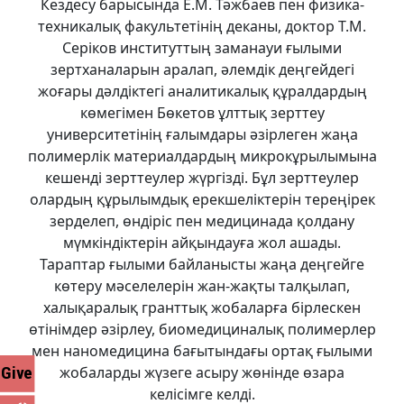
Кездесу барысында Е.М. Тәжбаев пен физика-
техникалық факультетінің деканы, доктор Т.М.
Серіков институттың заманауи ғылыми
зертханаларын аралап, әлемдік деңгейдегі
жоғары дәлдіктегі аналитикалық құралдардың
көмегімен Бөкетов ұлттық зерттеу
университетінің ғалымдары әзірлеген жаңа
полимерлік материалдардың микрокұрылымына
кешенді зерттеулер жүргізді. Бұл зерттеулер
олардың құрылымдық ерекшеліктерін тереңірек
зерделеп, өндіріс пен медицинада қолдану
мүмкіндіктерін айқындауға жол ашады.
Тараптар ғылыми байланысты жаңа деңгейге
көтеру мәселелерін жан-жақты талқылап,
халықаралық гранттық жобаларға бірлескен
өтінімдер әзірлеу, биомедициналық полимерлер
мен наномедицина бағытындағы ортақ ғылыми
Give
жобаларды жүзеге асыру жөнінде өзара
келісімге келді.