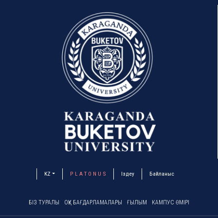
KZ
P L A T O N U S
Іздеу
Байланыс
БІЗ ТУРАЛЫ
ОҚУ БАҒДАРЛАМАЛАРЫ
ҒЫЛЫМ
КАМПУС ӨМІРІ