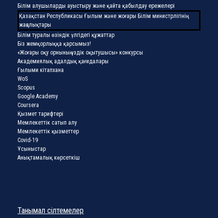
Білім алушыларды ауыстыру және қайта қабылдау ережелері
Қазақстан Республикасы Ғылым және жоғары Білім министрлігінің
жаңалықтары
Білім туралы өзіндік үлгідегі құжаттар
Біз жемқорлыққа қарсымыз!
«Жоғары оқу орнының үздік оқытушысы» конкурсы
Академиялық адалдық қағидалары
Ғылыми кітапхана
WoS
Scopus
Google Academy
Coursera
Қызмет тарифтері
Мемлекеттік сатып алу
Мемлекеттік қызметтер
Covid-19
Ұсыныстар
Анықтамалық көрсеткіш
Танымал сілтемелер