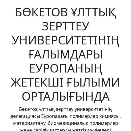
БӨКЕТОВ ҰЛТТЫҚ
ЗЕРТТЕУ
УНИВЕРСИТЕТІНІҢ
ҒАЛЫМДАРЫ
ЕУРОПАНЫҢ
ЖЕТЕКШІ ҒЫЛЫМИ
ОРТАЛЫҒЫНДА
Бөкетов ұлттық зерттеу университетінің
делегациясы Еуропадағы полимерлер химиясы,
материалтану, биомедициналық полимерлер
және дәрілік заттарды жеткізу жүйелері