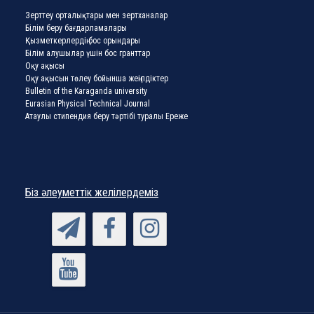
Зерттеу орталықтары мен зертханалар
Білім беру бағдарламалары
Қызметкерлердің бос орындары
Білім алушылар үшін бос гранттар
Оқу ақысы
Оқу ақысын төлеу бойынша жеңілдіктер
Bulletin of the Karaganda university
Eurasian Physical Technical Journal
Атаулы стипендия беру тәртібі туралы Ереже
Біз әлеуметтік желілердеміз