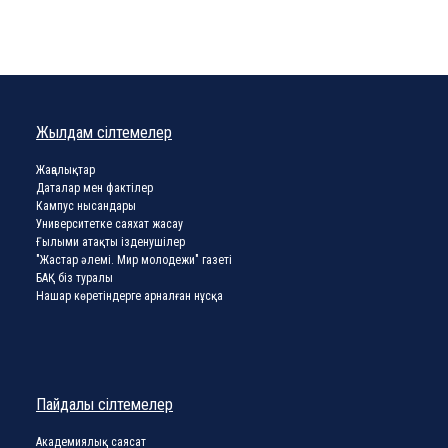
Жылдам сілтемелер
Жаңалықтар
Даталар мен фактілер
Кампус нысандары
Университетке саяхат жасау
Ғылыми атақты ізденушілер
"Жастар әлемі. Мир молодежи" газеті
БАҚ біз туралы
Нашар көретіндерге арналған нұсқа
Пайдалы сілтемелер
Академиялық саясат