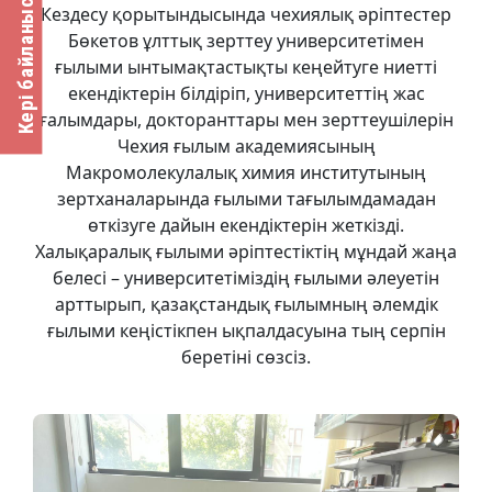
Кері байланыс
Кездесу қорытындысында чехиялық әріптестер
Бөкетов ұлттық зерттеу университетімен
ғылыми ынтымақтастықты кеңейтуге ниетті
екендіктерін білдіріп, университеттің жас
ғалымдары, докторанттары мен зерттеушілерін
Чехия ғылым академиясының
Макромолекулалық химия институтының
зертханаларында ғылыми тағылымдамадан
өткізуге дайын екендіктерін жеткізді.
Халықаралық ғылыми әріптестіктің мұндай жаңа
белесі – университетіміздің ғылыми әлеуетін
арттырып, қазақстандық ғылымның әлемдік
ғылыми кеңістікпен ықпалдасуына тың серпін
беретіні сөзсіз.