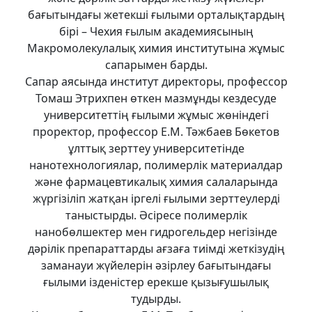
бағытындағы жетекші ғылыми орталықтардың
бірі – Чехия ғылым академиясының
Макромолекулалық химия институтына жұмыс
сапарымен барды.
Сапар аясында институт директоры, профессор
Томаш Этрихпен өткен мазмұнды кездесуде
университеттің ғылыми жұмыс жөніндегі
проректор, профессор Е.М. Тәжбаев Бөкетов
ұлттық зерттеу университетінде
нанотехнологиялар, полимерлік материалдар
және фармацевтикалық химия салаларында
жүргізіліп жатқан іргелі ғылыми зерттеулерді
таныстырды. Әсіресе полимерлік
нанобөлшектер мен гидрогельдер негізінде
дәрілік препараттарды ағзаға тиімді жеткізудің
заманауи жүйелерін әзірлеу бағытындағы
ғылыми ізденістер ерекше қызығушылық
тудырды.