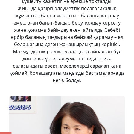
күшейту қажеттігіне ерекше тоқталды.
Жиында қазіргі әлеуметтік-педагогикалық
жұмыстың басты мақсаты – баланы жазалау
емес, оған бағыт-бағдар беру, қолдау көрсету
және қоғамға бейімдеу екені айтылды.Себебі
әрбір баланың тағдырына бейжай қарамау – ел
болашағына деген жанашырлықтың көрінісі.
Мазмұнды пікір алмасу алаңына айналған бұл
дөңгелек үстел әлеуметтік педагогика
саласындағы өзекті мәселелерді саралап қана
қоймай, болашақтағы маңызды бастамаларға да
негіз болды.