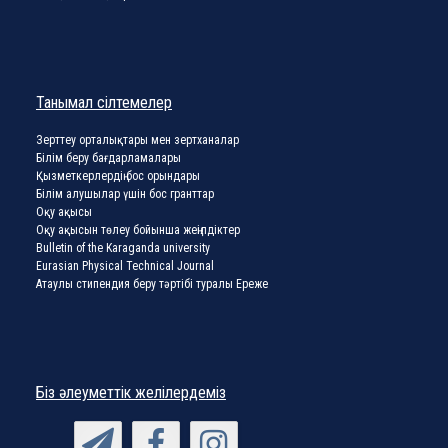
Танымал сілтемелер
Зерттеу орталықтары мен зертханалар
Білім беру бағдарламалары
Қызметкерлердің бос орындары
Білім алушылар үшін бос гранттар
Оқу ақысы
Оқу ақысын төлеу бойынша жеңілдіктер
Bulletin of the Karaganda university
Eurasian Physical Technical Journal
Атаулы стипендия беру тәртібі туралы Ереже
Біз әлеуметтік желілердеміз