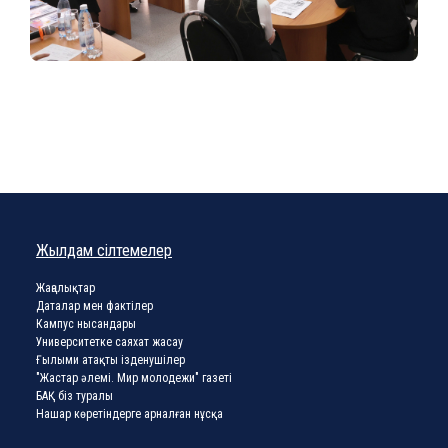
Жылдам сілтемелер
Жаңалықтар
Даталар мен фактілер
Кампус нысандары
Университетке саяхат жасау
Ғылыми атақты ізденушілер
"Жастар әлемі. Мир молодежи" газеті
БАҚ біз туралы
Нашар көретіндерге арналған нұсқа