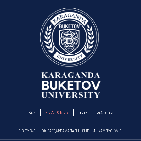
KZ
P L A T O N U S
Іздеу
Байланыс
БІЗ ТУРАЛЫ
ОҚУ БАҒДАРЛАМАЛАРЫ
ҒЫЛЫМ
КАМПУС ӨМІРІ