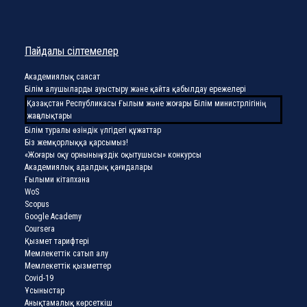
Пайдалы сілтемелер
Академиялық саясат
Білім алушыларды ауыстыру және қайта қабылдау ережелері
Қазақстан Республикасы Ғылым және жоғары Білім министрлігінің
жаңалықтары
Білім туралы өзіндік үлгідегі құжаттар
Біз жемқорлыққа қарсымыз!
«Жоғары оқу орнының үздік оқытушысы» конкурсы
Академиялық адалдық қағидалары
Ғылыми кітапхана
WoS
Scopus
Google Academy
Coursera
Қызмет тарифтері
Мемлекеттік сатып алу
Мемлекеттік қызметтер
Covid-19
Ұсыныстар
Анықтамалық көрсеткіш