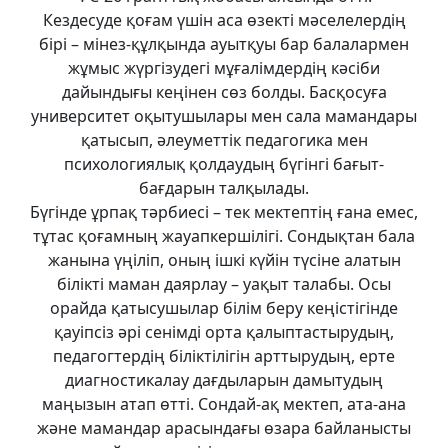
Кездесуде қоғам үшін аса өзекті мәселелердің
бірі – мінез-құлқында ауытқуы бар балалармен
жұмыс жүргізудегі мұғалімдердің кәсіби
дайындығы кеңінен сөз болды. Басқосуға
университет оқытушылары мен сала мамандары
қатысып, әлеуметтік педагогика мен
психологиялық қолдаудың бүгінгі бағыт-
бағдарын талқылады.
Бүгінде ұрпақ тәрбиесі – тек мектептің ғана емес,
тұтас қоғамның жауапкершілігі. Сондықтан бала
жанына үңіліп, оның ішкі күйін түсіне алатын
білікті маман даярлау – уақыт талабы. Осы
орайда қатысушылар білім беру кеңістігінде
қауіпсіз әрі сенімді орта қалыптастырудың,
педагогтердің біліктілігін арттырудың, ерте
диагностикалау дағдыларын дамытудың
маңызын атап өтті. Сондай-ақ мектеп, ата-ана
және мамандар арасындағы өзара байланысты