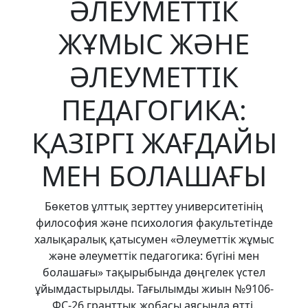
ӘЛЕУМЕТТІК
ЖҰМЫС ЖӘНЕ
ӘЛЕУМЕТТІК
ПЕДАГОГИКА:
ҚАЗІРГІ ЖАҒДАЙЫ
МЕН БОЛАШАҒЫ
Бөкетов ұлттық зерттеу университетінің
философия және психология факультетінде
халықаралық қатысумен «Әлеуметтік жұмыс
және әлеуметтік педагогика: бүгіні мен
болашағы» тақырыбында дөңгелек үстел
ұйымдастырылды. Тағылымды жиын №9106-
ФС-26 гранттық жобасы аясында өтті.