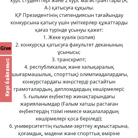
курс студенттері және 2 курс магистранттары (А,
А-) қатысуға құқылы.
ҚР Президентінің стипендиясын тағайындау
конкурсына қатысу үшін үміткерлер құжаттарды
қағаз түрінде ұсынуы қажет:
1. Жеке куәлік (копия)
2. конкурсқа қатысуға факультет деканының
Give
ұсынысы;
3. транскрипт;
Кері байланыс
4. республикалық және халықаралық
(шығармашылық, спорттық) олимпиадалардағы,
конкурстардағы жеңістерді растайтын
грамоталардың, дипломдардың көшірмелері;
5. ғылыми еңбектер жинақтарындағы
жарияланымдар (Ғалым хатшы растаған
еңбектердің тізімі немесе мақалалардың
көшірмелері қоса беріледі);
6. университеттің ғылыми-зерттеу жұмыстарына,
қоғамдық, мәдени және спорттық өміріне