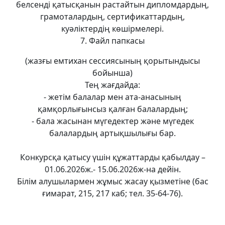
белсенді қатысқанын растайтын дипломдардың,
грамоталардың, сертификаттардың,
куәліктердің көшірмелері.
7. Файл папкасы
(жазғы емтихан сессиясының қорытындысы
бойынша)
Тең жағдайда:
- жетім балалар мен ата-анасының
қамқорлығынсыз қалған балалардың;
- бала жасынан мүгедектер және мүгедек
балалардың артықшылығы бар.
Конкурсқа қатысу үшін құжаттарды қабылдау –
01.06.2026ж.- 15.06.2026ж-на дейін.
Білім алушылармен жұмыс жасау қызметіне (бас
ғимарат, 215, 217 каб; тел. 35-64-76).