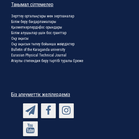
Танымал сілтемелер
Зерттеу орталықтары мен зертханалар
Білім беру бағдарламалары
Қызметкерлердің бос орындары
Білім алушылар үшін бос гранттар
Оқу ақысы
Оқу ақысын төлеу бойынша жеңілдіктер
Bulletin of the Karaganda university
Eurasian Physical Technical Journal
Атаулы стипендия беру тәртібі туралы Ереже
Біз әлеуметтік желілердеміз