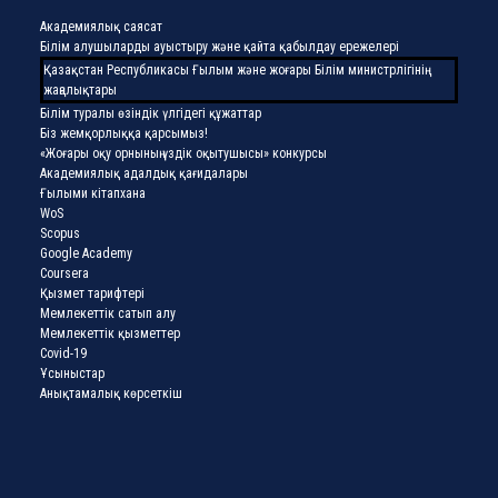
Академиялық саясат
Білім алушыларды ауыстыру және қайта қабылдау ережелері
Қазақстан Республикасы Ғылым және жоғары Білім министрлігінің
жаңалықтары
Білім туралы өзіндік үлгідегі құжаттар
Біз жемқорлыққа қарсымыз!
«Жоғары оқу орнының үздік оқытушысы» конкурсы
Академиялық адалдық қағидалары
Ғылыми кітапхана
WoS
Scopus
Google Academy
Coursera
Қызмет тарифтері
Мемлекеттік сатып алу
Мемлекеттік қызметтер
Covid-19
Ұсыныстар
Анықтамалық көрсеткіш