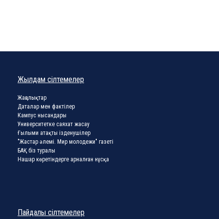
Жылдам сілтемелер
Жаңалықтар
Даталар мен фактілер
Кампус нысандары
Университетке саяхат жасау
Ғылыми атақты ізденушілер
"Жастар әлемі. Мир молодежи" газеті
БАҚ біз туралы
Нашар көретіндерге арналған нұсқа
Пайдалы сілтемелер