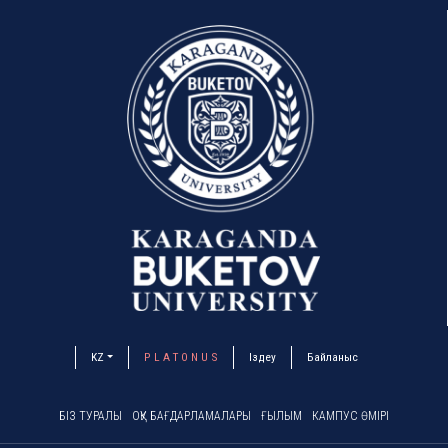
KZ
P L A T O N U S
Іздеу
Байланыс
БІЗ ТУРАЛЫ
ОҚУ БАҒДАРЛАМАЛАРЫ
ҒЫЛЫМ
КАМПУС ӨМІРІ