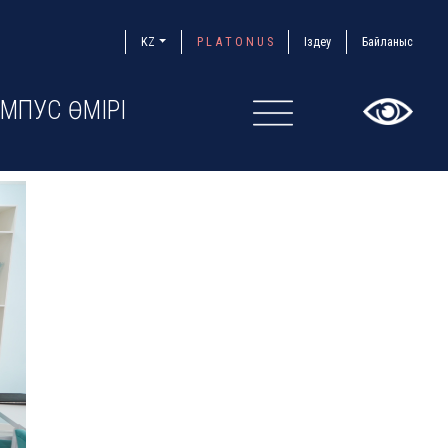
KZ
P L A T O N U S
Іздеу
Байланыс
МПУС ӨМІРІ
×