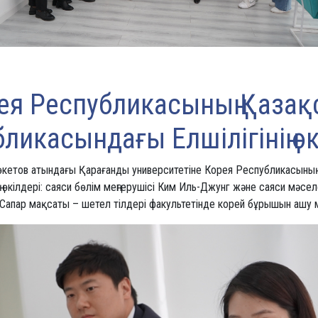
ея Республикасының Қазақ
ликасындағы Елшілігінің өк
Бөкетов атындағы Қарағанды университетіне Корея Республикасының
ң өкілдері: саяси бөлім меңгерушісі Ким Иль-Джунг және саяси мәсе
Сапар мақсаты – шетел тілдері факультетінде корей бұрышын ашу м