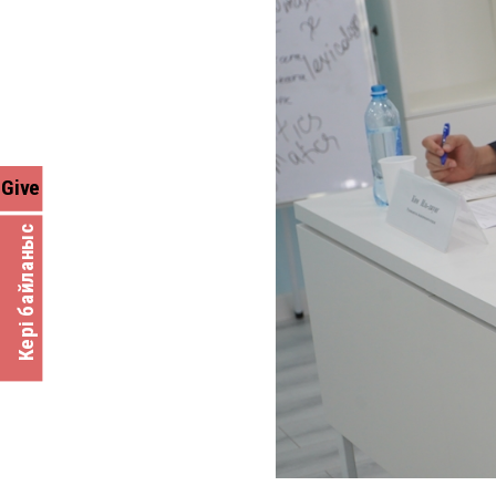
Give
Кері байланыс