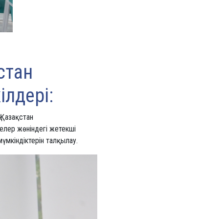
стан
ілдері:
 Қазақстан
лелер жөніндегі жетекші
үмкіндіктерін талқылау.