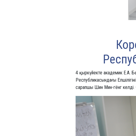
Кор
Респуб
4 қыркүйекте академик Е.А. 
Республикасындағы Елшілігіні
сарапшы Шин Мин-гёнг келді. 