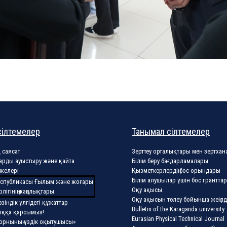
сілтемелер
Танымал сілтемелер
 саясат
Зерттеу орталықтары мен зертхан
арды ауыстыру және қайта
Білім беру бағдарламалары
желері
Қызметкерлердің бос орындары
Білім алушылар үшін бос гранттар
еспубликасы Ғылым және жоғары
Оқу ақысы
рлігінің жаңалықтары
Оқу ақысын төлеу бойынша жеңілд
өзіндік үлгідегі құжаттар
Bulletin of the Karaganda university
ыққа қарсымыз!
Eurasian Physical Technical Journal
орнының үздік оқытушысы»