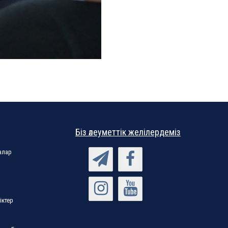
Біз әлеуметтік желілердеміз
алар
іктер