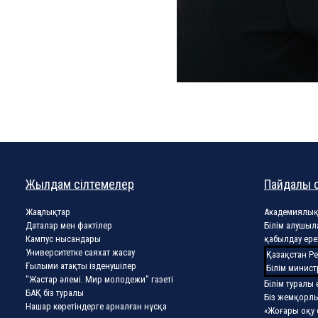
Жылдам сілтемелер
Пайдалы 
Жаңалықтар
Академиялық
Даталар мен фактілер
Білім алушыл
Кампус нысандары
қабылдау ере
Университетке саяхат жасау
Қазақстан Р
Ғылыми атақты ізденушілер
Білім минист
"Жастар әлемі. Мир молодежи" газеті
Білім туралы 
БАҚ біз туралы
Біз жемқорл
Нашар көретіндерге арналған нұсқа
«Жоғары оқу 