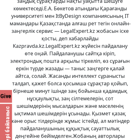
заңдық сұрақтарды нақты уақытта шешуге
көмектеседі.Е.А. Бөкетов атындағы Қарағанды
университеті мен ItByDesign компаниясының IT
мамандары Қазақстанда алғаш рет тегін онлайн-
заңгерлік сервис — LegalExpert.kz жобасын іске
қосты, деп хабарлайды
Kazpravda.kz.LegalExpert.kz жүйесін пайдалану
өте оңай. Пайдаланушы сайтқа кіріп,
электрондық пошта арқылы тіркеліп, өз сұрағын
еркін түрде жазады — таныс заңгерге қалай
айтса, солай. Жасанды интеллект сұранысты
талдап, қажет болса қосымша сұрақтар қойып,
бірнеше минут ішінде заң бойынша қадамдық
Give
нұсқаулықты, заң сілтемелерін, сот
шешімдерінің мысалдарын және мәселенің
Кері байланыс
ықтимал шешімдерін ұсынады. Қызмет қазақ
және орыс тілдерінде жұмыс істейді, ал мәтіндер
пайдаланушының құқықтық сауаттылық
деңгейіне бейімделген.Жобаның авторлары