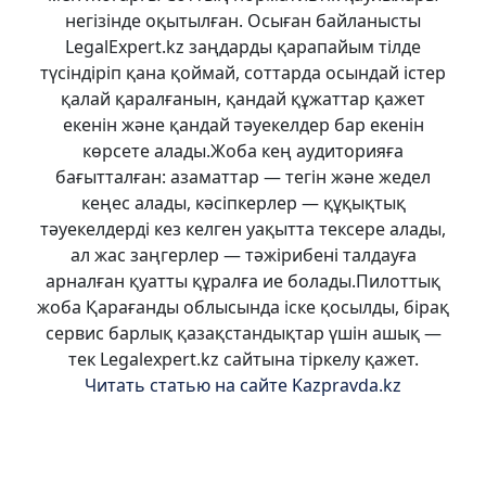
негізінде оқытылған. Осыған байланысты
LegalExpert.kz заңдарды қарапайым тілде
түсіндіріп қана қоймай, соттарда осындай істер
қалай қаралғанын, қандай құжаттар қажет
екенін және қандай тәуекелдер бар екенін
көрсете алады.Жоба кең аудиторияға
бағытталған: азаматтар — тегін және жедел
кеңес алады, кәсіпкерлер — құқықтық
тәуекелдерді кез келген уақытта тексере алады,
ал жас заңгерлер — тәжірибені талдауға
арналған қуатты құралға ие болады.Пилоттық
жоба Қарағанды облысында іске қосылды, бірақ
сервис барлық қазақстандықтар үшін ашық —
тек Legalexpert.kz сайтына тіркелу қажет.
Читать статью на сайте Kazpravda.kz