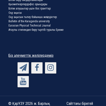
Қызметкерлердің бос орындары
Білім алушылар үшін бос гранттар
Оқу ақысы
Оқу ақысын төлеу бойынша жеңілдіктер
Bulletin of the Karaganda university
Eurasian Physical Technical Journal
Атаулы стипендия беру тәртібі туралы Ереже
Біз әлеуметтік желілердеміз
© ҚарҰЗУ 2026 ж. Барлық
Сайттағы бірегей