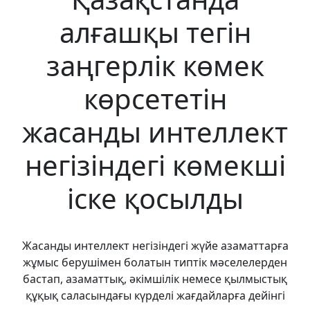
алғашқы тегін
заңгерлік көмек
көрсететін
жасанды интеллект
негізіндегі көмекші
іске қосылды
Жасанды интеллект негізіндегі жүйе азаматтарға
жұмыс берушімен болатын типтік мәселелерден
бастап, азаматтық, әкімшілік немесе қылмыстық
құқық саласындағы күрделі жағдайларға дейінгі