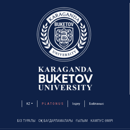
KZ
P L A T O N U S
Іздеу
Байланыс
БІЗ ТУРАЛЫ
ОҚУ БАҒДАРЛАМАЛАРЫ
ҒЫЛЫМ
КАМПУС ӨМІРІ