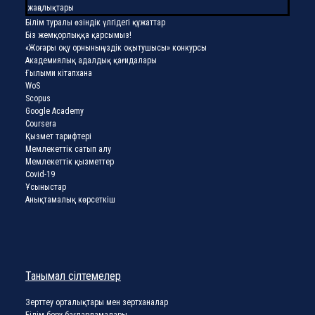
жаңалықтары
Білім туралы өзіндік үлгідегі құжаттар
Біз жемқорлыққа қарсымыз!
«Жоғары оқу орнының үздік оқытушысы» конкурсы
Академиялық адалдық қағидалары
Ғылыми кітапхана
WoS
Scopus
Google Academy
Coursera
Қызмет тарифтері
Мемлекеттік сатып алу
Мемлекеттік қызметтер
Covid-19
Ұсыныстар
Анықтамалық көрсеткіш
Танымал сілтемелер
Зерттеу орталықтары мен зертханалар
Білім беру бағдарламалары