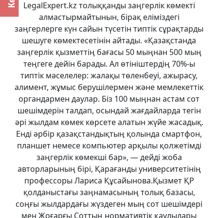
LegalExpert.kz толыққанды заңгерлік көмекті
алмастырмайтынын, бірақ еліміздегі
заңгерлерге күн сайын түсетін типтік сұрақтарды
шешуге көмектесетінін айтады. «Қазақстанда
заңгерлік қызметтің бағасы 50 мыңнан 500 мың
теңгеге дейін барады. Ал өтініштердің 70%-ы
типтік мәселелер: жалақы төленбеуі, ажырасу,
алимент, жұмыс берушілермен және мемлекеттік
органдармен даулар. Біз 100 мыңнан астам сот
шешімдерін талдап, осындай жағдайларда тегін
әрі жылдам көмек көрсете алатын жүйе жасадық.
Енді әрбір қазақстандықтың қолында смартфон,
планшет немесе компьютер арқылы қолжетімді
заңгерлік көмекші бар», — дейді жоба
авторларының бірі, Қарағанды университетінің
профессоры Лариса Құсайынова.Қызмет ҚР
қолданыстағы заңнамасының толық базасы,
соңғы жылдардағы жүздеген мың сот шешімдері
мен Жоғарғы Соттың нормативтік қаулылары