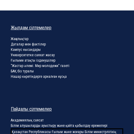
Жылдам сілтемелер
Жаңалықтар
Даталар мен фактілер
Кампус нысандары
Университетке саяхат жасау
Ғылыми атақты ізденушілер
"Жастар әлемі. Мир молодежи" газеті
БАҚ біз туралы
Нашар көретіндерге арналған нұсқа
Пайдалы сілтемелер
Академиялық саясат
Білім алушыларды ауыстыру және қайта қабылдау ережелері
Қазақстан Республикасы Ғылым және жоғары Білім министрлігінің