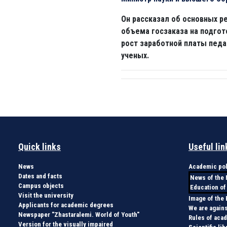
Он рассказал об основных ре
объема госзаказа на подгот
рост заработной платы педа
ученых.
Quick links
Useful lin
News
Academic pol
Dates and facts
News of the 
Campus objects
Education of
Visit the university
Image of the
Applicants for academic degrees
We are agains
Newspaper "Zhastaralemi. World of Youth"
Rules of aca
Version for the visually impaired