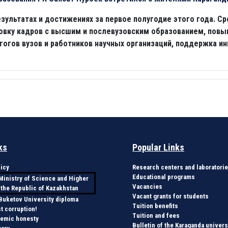
зультатах и достижениях за первое полугодие этого года. Ср
овку кадров с высшим и послевузовским образованием, повы
гогов вузов и работников научных организаций, поддержка и
ks
Popular Links
icy
Research centers and laboratori
Educational programs
Ministry of Science and Higher
Vacancies
 the Republic of Kazakhstan
Vacant grants for students
 Buketov University diploma
Tuition benefits
t corruption!
Tuition and fees
demic honesty
Bulletin of the Karaganda univers