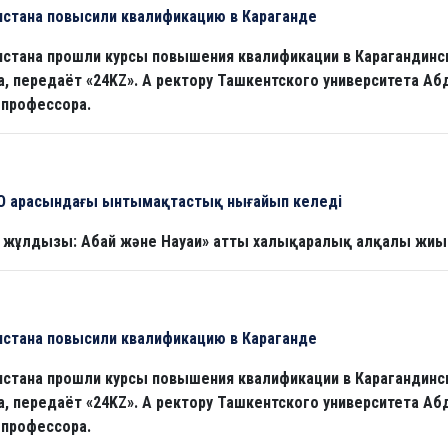
истана повысили квалификацию в Караганде
кистана прошли курсы повышения квалификации в Карагандин
а, передаёт «24KZ». А ректору Ташкентского университета Аб
 профессора.
ОО арасындағы ынтымақтастық нығайып келеді
 жұлдызы: Абай және Науаи» атты халықаралық алқалы жиын 
истана повысили квалификацию в Караганде
кистана прошли курсы повышения квалификации в Карагандин
а, передаёт «24KZ». А ректору Ташкентского университета Аб
 профессора.