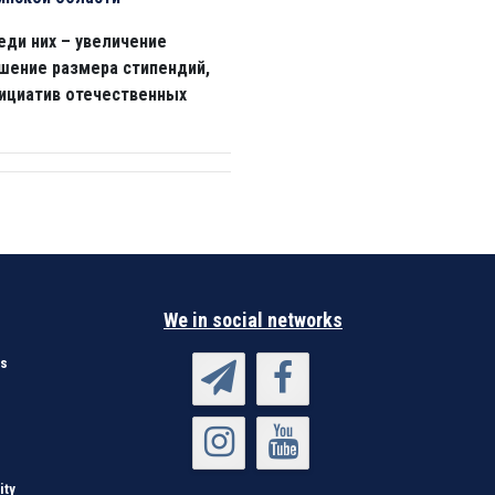
еди них – увеличение
шение размера стипендий,
нициатив отечественных
We in social networks
es
ity