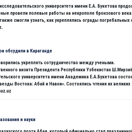
исследовательского университета имени Е.А. Букетова прод
еные провели полевые работы на некрополе бронзового века
также смогли узнать, как укреплялись ограды погребальных
z.
ои обсудили в Караганде
оворились укреплять сотрудничество между учеными.
твенного визита Президента Республики Узбекистан Ш.Мирзиё
тельского университета имени Академика Е.А.Букетова сост
везды Востока: Абай и Навои». Состоялись чтения их великих
uz.uz
азования и науки
казахского поэта Абая, который официально стал праздничной