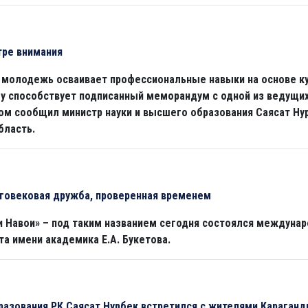
тре внимания
 молодежь осваивает профессиональные навыки на основе ку
му способствует подписанный меморандум с одной из ведущи
том сообщил министр науки и высшего образования Саясат Ну
бласть.
оговековая дружба, проверенная временем
и Навои» – под таким названием сегодня состоялся междунар
та имени академика Е.А. Букетова.
разования РК Саясат Нурбек встретился с жителями Караганд