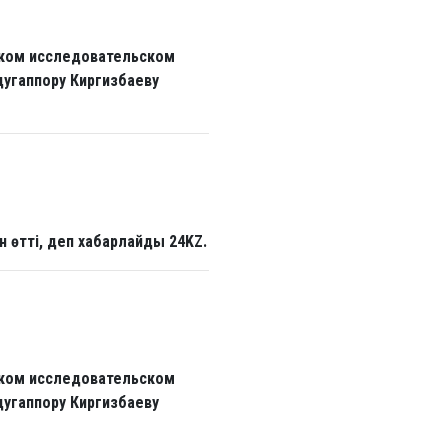
ском исследовательском
дугаппору Киргизбаеву
өтті, деп хабарлайды 24KZ.
ском исследовательском
дугаппору Киргизбаеву