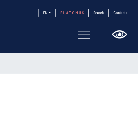
EN
P L A T O N U S
Search
Contacts
×