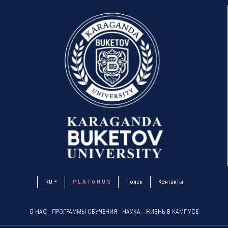
RU
P L A T O N U S
Поиск
Контакты
О НАС
ПРОГРАММЫ ОБУЧЕНИЯ
НАУКА
ЖИЗНЬ В КАМПУСЕ