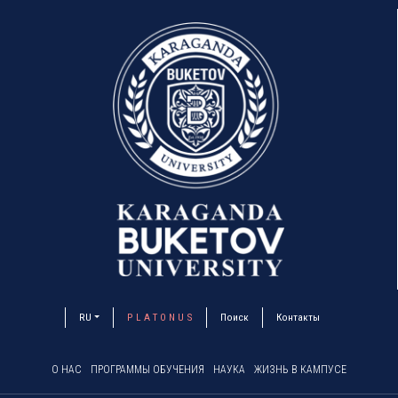
RU
P L A T O N U S
Поиск
Контакты
О НАС
ПРОГРАММЫ ОБУЧЕНИЯ
НАУКА
ЖИЗНЬ В КАМПУСЕ