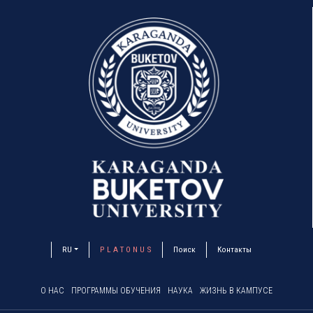
RU
P L A T O N U S
Поиск
Контакты
О НАС
ПРОГРАММЫ ОБУЧЕНИЯ
НАУКА
ЖИЗНЬ В КАМПУСЕ